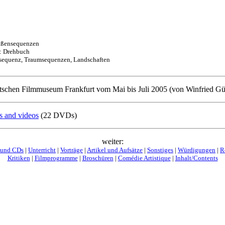
ußensequenzen
 Drehbuch
uenz, Traumsequenzen, Landschaften
eutschen Filmmuseum Frankfurt vom Mai bis Juli 2005 (von Winfried Gü
s and videos
(22 DVDs)
weiter:
 und CDs
|
Unterricht
|
Vorträge
|
Artikel und Aufsätze
|
Sonstiges
|
Würdigungen
|
R
Kritiken
|
Filmprogramme
|
Broschüren
|
Comédie Artistique
|
Inhalt/Contents