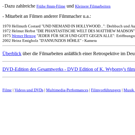
Dazu zahlreiche
und
-
Frühe 8mm-Filme
Kleinere Filmarbeiten
- Mitarbeit an Filmen anderer Filmmacher u.a.:
1970 Hellmuth Costard "UND NIEMAND IN HOLLYWOOD...": Drehbuch und A
1972 Helmut Herbst "DIE PHANTASTISCHE WELT DES MATTHEW MADSON":
1975
Werner Herzog
"JEDER FÜR SICH UND GOTT GEGEN ALLE": Eröffnungsseq
2002 Heinz Emigholz "D'ANNUNZIOS HÖHLE" - Kamera
Überblick
über die Filmarbeiten anläßlich einer Retrospektive im D
DVD-Edition des Gesamtwerks - DVD Edition of K. Wyborny's film
Filme
|
Videos und DVDs
|
Multimedia-Performances
|
Filmvorführungen
|
Musik