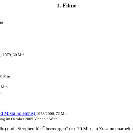
1. Filme
in
"
,
1979, 30 Min
70 Min
0 Min
n
Missa Solemnis)
1978/2006, 72 Min
rung im Oktober 2009 Viennale Wien
Min) und "Strophen für Übermorgen" (ca. 70 Min., in Zusammenarbeit 