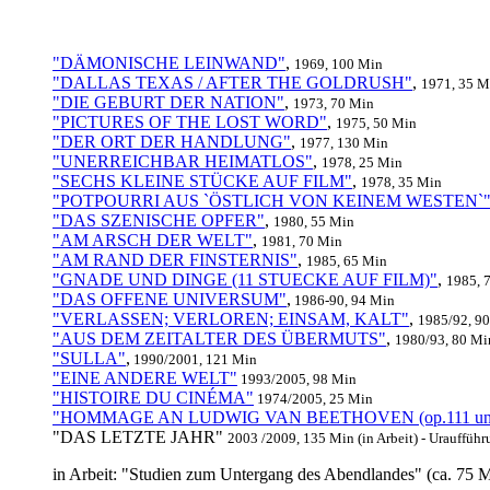
"DÄMONISCHE LEINWAND"
,
1969, 100 Min
"DALLAS TEXAS / AFTER THE GOLDRUSH"
,
1971, 35 M
"DIE GEBURT DER NATION"
,
1973, 70 Min
"PICTURES OF THE LOST WORD"
,
1975, 50 Min
"DER ORT DER HANDLUNG"
,
1977, 130 Min
"UNERREICHBAR HEIMATLOS"
,
1978, 25 Min
"SECHS KLEINE STÜCKE AUF FILM"
,
1978, 35 Min
"POTPOURRI AUS `ÖSTLICH VON KEINEM WESTEN`
"DAS SZENISCHE OPFER"
,
1980, 55 Min
"AM ARSCH DER WELT"
,
1981, 70 Min
"AM RAND DER FINSTERNIS"
,
1985, 65 Min
"GNADE UND DINGE (11 STUECKE AUF FILM)"
,
1985, 
"DAS OFFENE UNIVERSUM"
,
1986-90, 94 Min
"VERLASSEN; VERLOREN; EINSAM, KALT"
,
1985/92, 9
"AUS DEM ZEITALTER DES ÜBERMUTS"
,
1980/93, 80 Mi
"SULLA"
,
1990/2001, 121 Min
"EINE ANDERE WELT"
1993/2005, 98 Min
"HISTOIRE DU CINÉMA"
1974/2005, 25 Min
"HOMMAGE AN LUDWIG VAN BEETHOVEN (op.111 und 
"DAS LETZTE JAHR"
2003 /2009, 135 Min (in Arbeit) - Urauffüh
in Arbeit: "Studien zum Untergang des Abendlandes" (ca. 75 