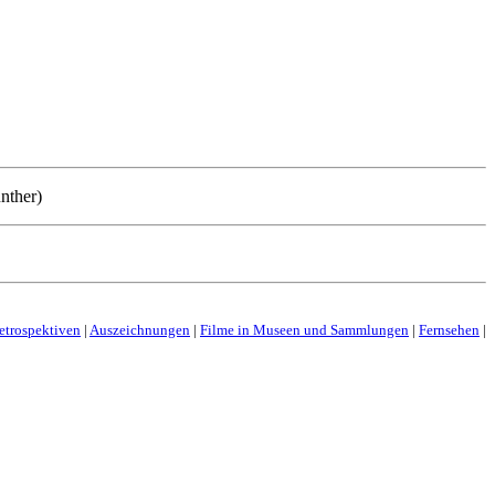
nther)
etrospektiven
|
Auszeichnungen
|
Filme in Museen und Sammlungen
|
Fernsehen
|