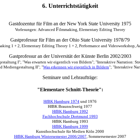
6. Unterrichtstätigkeit
Gastdozentur für Film an der New York State University 1975
F
Vorlesungen: Advanced
ilmmaking, Elementary Editing Theory
Gastprofessur für Film an der Ohio State University 1978/79
aking 1 + 2, Elementary Editing Theory 1 + 2, Performance and Videoworkshop,
Gastprofessur an der Universität der Künste Berlin 2002/2003
taltung I"; "Was erwarten wir eigentlich von Bildern"; "Interaktive Narration: St
 Mediengestaltung II"; "
Was erkennen wir eigentlich in Bildern
"; "Interaktive Na
Seminare und Lehraufträge:
"Elementare Schnitt-Theorie":
HfBK Hamburg 1974
und 1976
HfBK Braunschweig 1977
HfBK Hamburg 1992
Fachhochschule Dortmund 1993
HfBK Hamburg 1993
HfBK Hamburg 1999
Kunsthochschule für Medien Köln 2000
HfBK Hamburg Wintersemester 2006/2007
, Sommersemester 2007