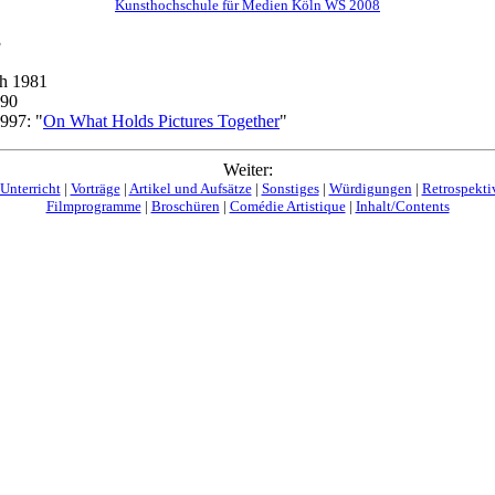
Kunsthochschule für Medien Köln WS 2008
3
ch 1981
990
1997: "
On What Holds Pictures Together
"
Weiter:
Unterricht
|
Vorträge
|
Artikel und Aufsätze
|
Sonstiges
|
Würdigungen
|
Retrospekti
Filmprogramme
|
Broschüren
|
Comédie Artistique
|
Inhalt/Contents