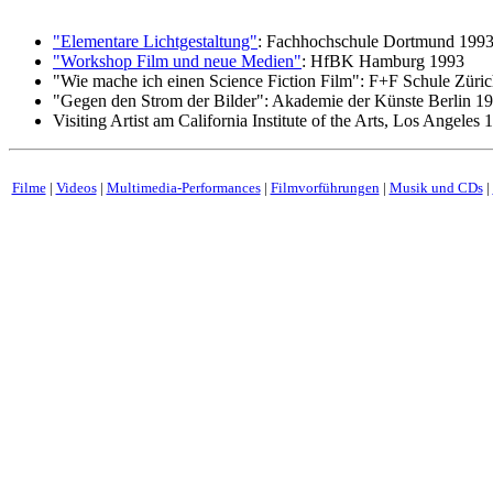
"Elementare Lichtgestaltung"
: Fachhochschule Dortmund 199
"Workshop Film und neue Medien"
: HfBK Hamburg 1993
"Wie mache ich einen Science Fiction Film": F+F Schule Züri
"Gegen den Strom der Bilder": Akademie der Künste Berlin 1
Visiting Artist am California Institute of the Arts, Los Angeles 
Filme
|
Videos
|
Multimedia-Performances
|
Filmvorführungen
|
Musik und CDs
|