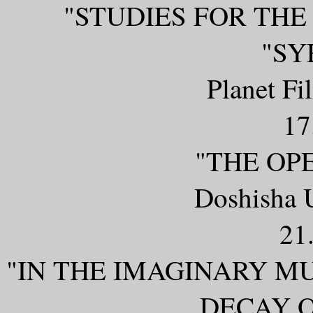
"STUDIES FOR THE
"SY
Planet Fi
17
"THE OP
Doshisha U
21
"IN THE IMAGINARY MU
DECAY O